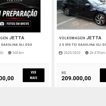
JETTA
JETTA
AGEN
VOLKSWAGEN
I GASOLINA GLI DSG
2.0 350 TSI GASOLINA GLI D
26
500 km
2023/2023
26.470 km
VER
R$
00,00
209.000,00
MAIS